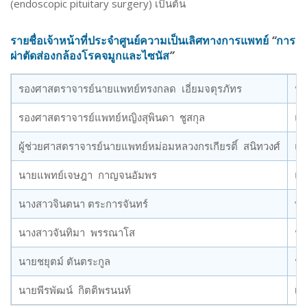
(endoscopic pituitary surgery) เป็นต้น
รายชื่อเจ้าหน้าที่ประจำศูนย์ความเป็นเลิศทางการแพทย์
“
การ
ผ่าตัดส่องกล้องโรคจมูกและไซนัส
”
รองศาสตราจารย์นายแพทย์ทรงกลด เอี่ยมจตุรภัทร
หั
รองศาสตราจารย์แพทย์หญิงสุพินดา ชูสกุล
แพ
ผู้ช่วยศาสตราจารย์นายแพทย์หม่อมหลวงกรเกียรติ์ สนิทวงศ์
แพ
นายแพทย์เจษฎา กาญจนอัมพร
แพ
นางสาวจินตนา ตระการจันทร์
พย
นางสาวจันทิมา พรรณาโส
นั
นายชยุตม์ ตันตระกูล
นั
นายพีรพัฒน์ กิตติพรนนท์
เจ