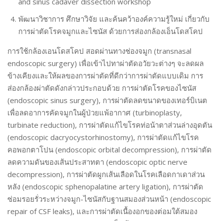
and sinus cadaver dissection workshop
พัฒนาวิชาการ ศึกษาวิจัย และค้นคว้าองค์ความรู้ใหม่ เกี่ยวกับ
การผ่าตัดโรคจมูกและไซนัส ด้วยการส่องกล้องเอ็นโดสโคป
การใช้กล้องเอนโดสโคป สอดผ่านทางช่องจมูก (transnasal
endoscopic surgery) เพื่อเข้าไปทาผ่าตัดอวัยวะต่างๆ จะลดผล
ข้างเคียงและให้ผลของการผ่าตัดที่ดีกว่าการผ่าตัดแบบเดิม การ
ส่องกล้องผ่าตัดดังกล่าวประกอบด้วย การผ่าตัดโรคของไซนัส
(endoscopic sinus surgery), การผ่าตัดลดขนาดของเทอร์บิเนต
เพื่อลดอาการคัดจมูกในผู้ป่วยแพ้อากาศ (turbinoplasty,
turbinate reduction), การผ่าตัดแก้ไขโรคท่อน้าตาส่วนล่างอุดตัน
(endoscopic dacryocystorhinostomy), การผ่าตัดแก้ไขโรค
คอพอกตาโปน (endoscopic orbital decompression), การผ่าตัด
ลดความดันของเส้นประสาทตา (endoscopic optic nerve
decompression), การผ่าตัดผูกเส้นเลือดในโรคเลือดกาเดาส่วน
หลัง (endoscopic sphenopalatine artery ligation), การผ่าตัด
ซ่อมรอยรั่วระหว่างจมูก-ไซนัสกับฐานสมองส่วนหน้า (endoscopic
repair of CSF leaks), และการผ่าตัดเนื้องอกของต่อมใต้สมอง