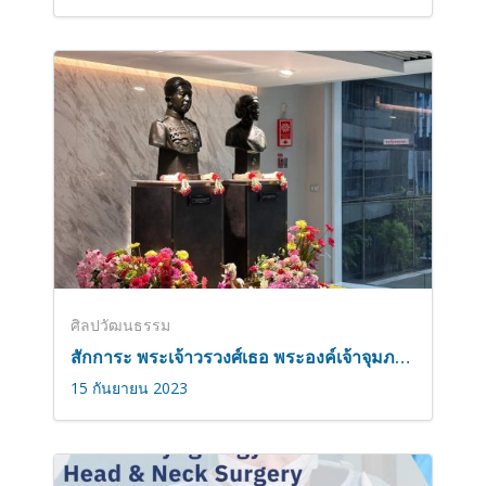
ศิลปวัฒนธรรม
สักการะ พระเจ้าวรวงศ์เธอ พระองค์เจ้าจุมภฏพงษ์บริพัตร เนื่องในวันคล้ายวันสิ้นพระชนม์
15 กันยายน 2023