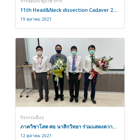
การจัดประชุมวิชาการ
11th Head&Neck dissection Cadaver 2021
19 ตุลาคม 2021
กิจกรรมอื่นๆ
ภาควิชาโสต ศอ นาสิกวิทยา ร่วมแสดงความยินดี กับ รศ.ดร.นพ.ม.ล.กรเกียรติ์ สนิทวงศ์ และ รศ.นพ.ณปฎล ตั้งจาตุรนต์รัศมี
12 ตุลาคม 2021